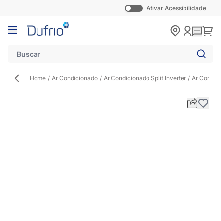
Ativar Acessibilidade
Pular para o conteúdo
Carr
Home
/
Ar Condicionado
/
Ar Condicionado Split Inverter
/
Ar Condic