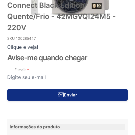
Connect Black Edition
Quente/Frio - 42MGVQI24M5 -
220V
SKU
100285447
Clique e veja!
Avise-me quando chegar
E-mail:
Enviar
Informações do produto