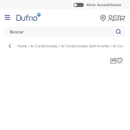
Ativar Acessibilidade
Pular para o conteúdo
Carr
Home
/
Ar Condicionado
/
Ar Condicionado Split Inverter
/
Ar Condic