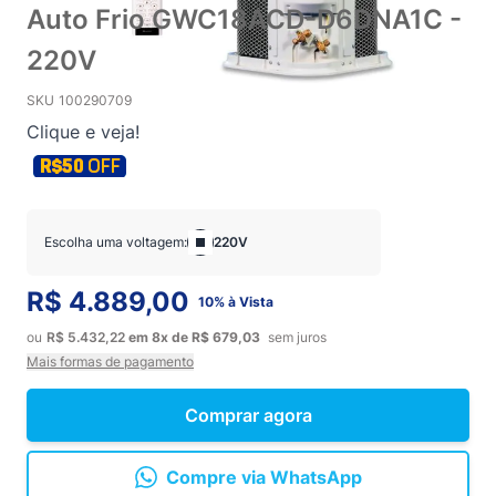
Auto Frio GWC18ACD-D6DNA1C -
220V
SKU
100290709
Clique e veja!
Escolha uma voltagem:
220V
R$ 4.889,00
10% à Vista
ou
R$ 5.432,22
em
8x
de
R$ 679,03
sem juros
Mais formas de pagamento
Comprar agora
Compre via WhatsApp