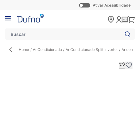
Ativar Acessibilidade
Pular para o conteúdo
Carr
Home
/
Ar Condicionado
/
Ar Condicionado Split Inverter
/
Ar condici