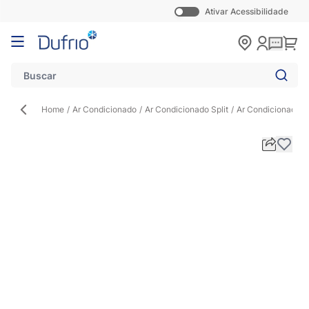
Ativar Acessibilidade
Pular para o conteúdo
Carr
Home
/
Ar Condicionado
/
Ar Condicionado Split
/
Ar Condicionado S