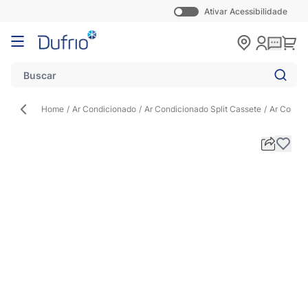
Ativar Acessibilidade
Pular para o conteúdo
Carr
Home
/
Ar Condicionado
/
Ar Condicionado Split Cassete
/
Ar Condic