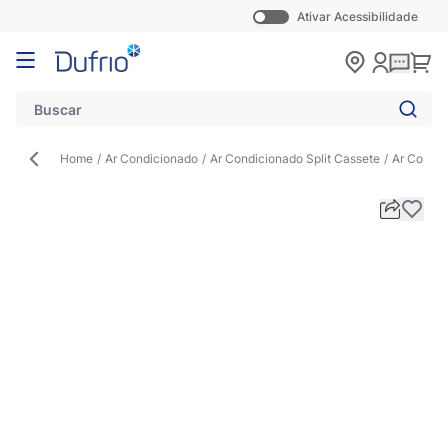
Ativar Acessibilidade
Pular para o conteúdo
Carr
Home
/
Ar Condicionado
/
Ar Condicionado Split Cassete
/
Ar Condic