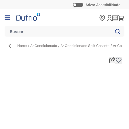
Ativar Acessibilidade
Pular para o conteúdo
Carr
Home
/
Ar Condicionado
/
Ar Condicionado Split Cassete
/
Ar Condic