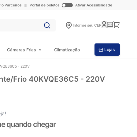
rio Parceiros
Portal de boletos
Ativar Acessibilidade
Carrinho
Informe seu CEP
Lojas
Câmaras Frias
Climatização
0KVQE36C5 - 220V
ente/Frio 40KVQE36C5 - 220V
ja!
me quando chegar