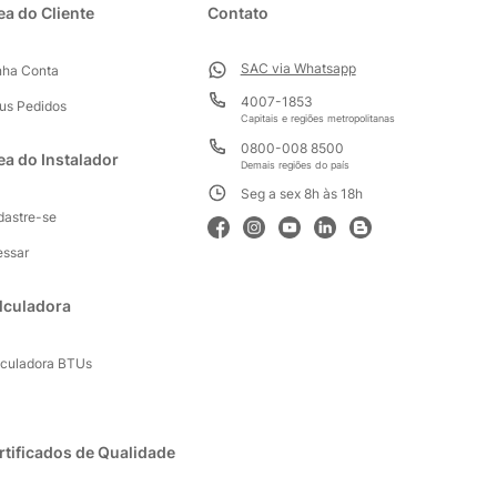
ea do Cliente
Contato
SAC via Whatsapp
nha Conta
4007-1853
us Pedidos
Capitais e regiões metropolitanas
0800-008 8500
ea do Instalador
Demais regiões do país
Seg a sex 8h às 18h
dastre-se
essar
lculadora
lculadora BTUs
rtificados de Qualidade