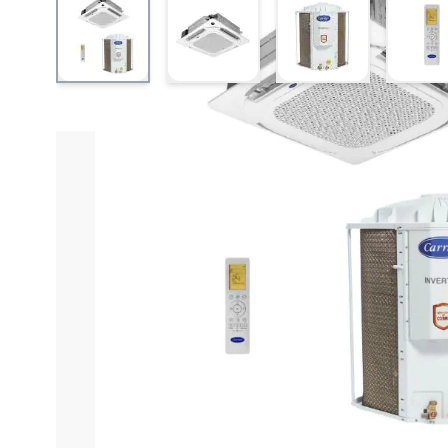
View larger image
View larger image
View larger ima
V
Informações do produto
Características técnica
Ar Condicionado Split C
O
Ar Condicionado Split Cassete 4 Vias Inverter
desempenho com conforto personalizado e eficiênci
consumo de energia e mantendo a temperatura estável
espaços comerciais.
A unidade conta com
serpentina de cobre
, que gara
no
controle independente das quatro vias
, permitin