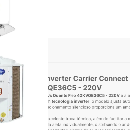
ge
iew larger image
s
assete 4 Vias Inverter Carrier Connec
40KVQE36C5 - 220V
 Carrier Connect 36000 BTUs Quente Frio 40KVQE36C5 - 220V
é a e
a energética. Equipado com
tecnologia inverter
, o modelo ajusta au
, sem oscilação. Seu funcionamento silencioso proporciona um ambie
nte maior durabilidade e excelente troca térmica, além de facilitar 
do ajustar o ângulo de cada aleta individualmente, distribuindo o ar