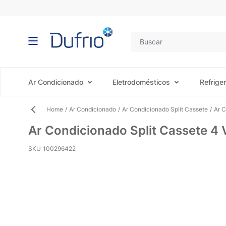
Pular para o conteúdo
Ar Condicionado
Eletrodomésticos
Refrige
Home
/
Ar Condicionado
/
Ar Condicionado Split Cassete
/
Ar 
Ar Condicionado Split Cassete 
SKU
100296422