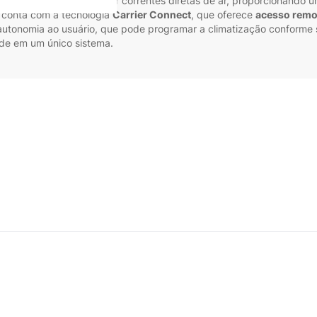
o desconforto causado por correntes diretas de ar, proporcionando u
 conta com a tecnologia
Carrier Connect
, que oferece
acesso remo
e autonomia ao usuário, que pode programar a climatização conforme 
dade em um único sistema.