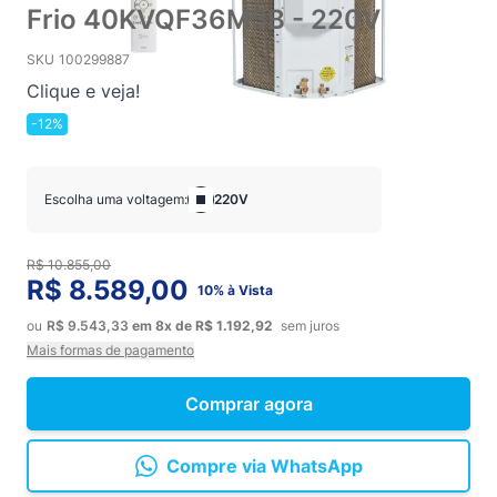
Frio 40KVQF36M5B - 220V
SKU
100299887
Clique e veja!
-12%
Escolha uma voltagem:
220V
R$ 10.855,00
R$ 8.589,00
10% à Vista
ou
R$ 9.543,33
em
8x
de
R$ 1.192,92
sem juros
Mais formas de pagamento
Comprar agora
Compre via WhatsApp