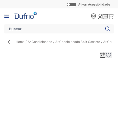
Ativar Acessibilidade
Pular para o conteúdo
Carr
Home
/
Ar Condicionado
/
Ar Condicionado Split Cassete
/
Ar Condic