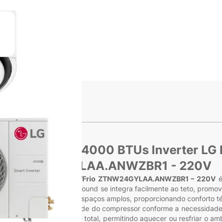
ge
iew larger image
s
plit Cassete 24000 BTUs Inverter LG
ZTNW24GYLAA.ANWZBR1 - 220V
nverter LG Round Quente/Frio ZTNW24GYLAA.ANWZBR1 – 220V
é
 cassete com acabamento round se integra facilmente ao teto, promov
ação eficiente mesmo em espaços amplos, proporcionando conforto t
tica ao ajustar a velocidade do compressor conforme a necessidade
Frio
oferece versatilidade total, permitindo aquecer ou resfriar o a