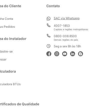
ea do Cliente
Contato
SAC via Whatsapp
nha Conta
4007-1853
us Pedidos
Capitais e regiões metropolitanas
0800-008 8500
ea do Instalador
Demais regiões do país
Seg a sex 8h às 18h
dastre-se
essar
lculadora
lculadora BTUs
rtificados de Qualidade