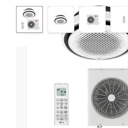
View larger image
View larger image
View larger ima
V
Informações do produto
Características técnica
Ar Condicionado S
O
Ar Condicionado Split Cassete 24000 BTUs I
aliado a um visual elegante e discreto. Seu formato
Com capacidade de
24000 BTUs
, entrega climatiz
A tecnologia
Inverter
garante maior eficiência energé
para menor consumo de energia. O sistema
Quente/