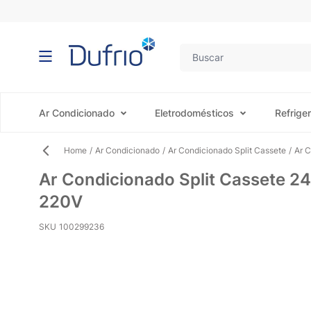
Pular para o conteúdo
Ar Condicionado
Eletrodomésticos
Refrige
Home
/
Ar Condicionado
/
Ar Condicionado Split Cassete
/
Ar 
Ar Condicionado Split Cassete
220V
SKU
100299236