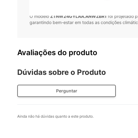
operar em
220V
, o equipamento alia potência e func
Além do desempenho, o
LG Round Cassete
se destac
O modelo
ZTNW24GYLAA.ANWZBR1
foi projetado p
garantindo bem-estar em todas as condições climátic
Avaliações do produto
Dúvidas sobre o Produto
Perguntar
Ainda não há dúvidas quanto a este produto.