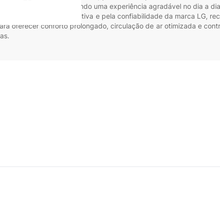
ionamento silencioso, criando uma experiência agradável no dia a dia
a pela qualidade construtiva e pela confiabilidade da marca LG, r
ara oferecer conforto prolongado, circulação de ar otimizada e cont
as.