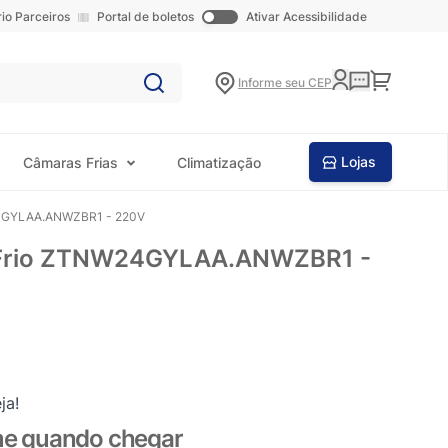
rio Parceiros
Portal de boletos
Ativar Acessibilidade
Carrinho
Informe seu CEP
Lojas
Câmaras Frias
Climatização
W24GYLAA.ANWZBR1 - 220V
te/Frio ZTNW24GYLAA.ANWZBR1 -
ja!
me quando chegar