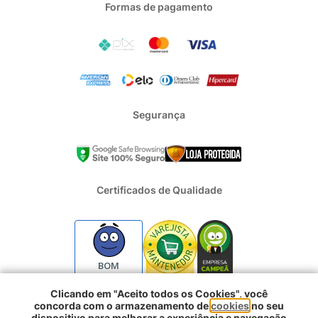
Formas de pagamento
Segurança
Certificados de Qualidade
BOM
Clicando em "Aceito todos os Cookies", você
concorda com o armazenamento de
cookies
no seu
2024 - Todos os direitos reservados | REFRIGERACAO DUFRIO
dispositivo para melhorar a experiência e navegação