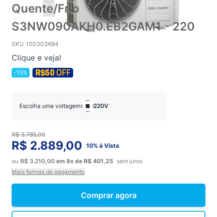
Quente/Frio
S3NW090AKH0.EB2GAM1 - 220
SKU
100303684
Clique e veja!
-15%
Escolha uma voltagem:
220V
R$ 3.785,00
R$ 2.889,00
10% à Vista
ou
R$ 3.210,00
em
8x
de
R$ 401,25
sem juros
Mais formas de pagamento
Comprar agora