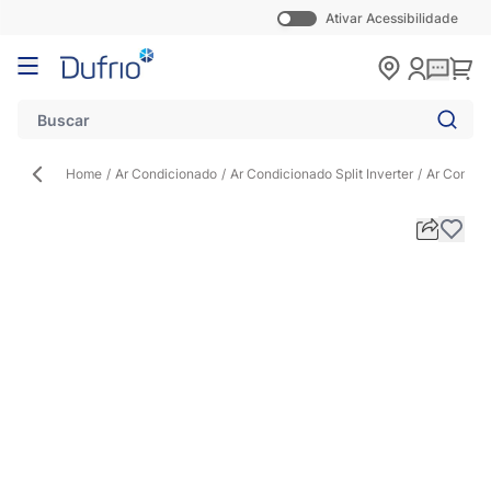
Ativar Acessibilidade
Pular para o conteúdo
Carr
Home
/
Ar Condicionado
/
Ar Condicionado Split Inverter
/
Ar Condic