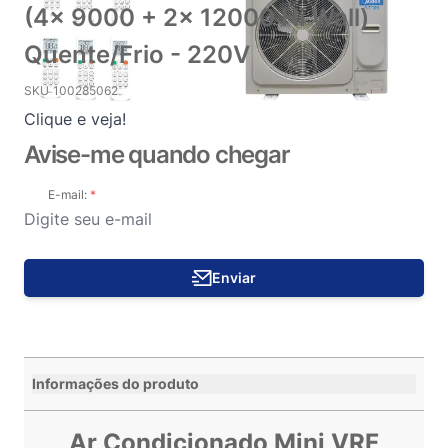
(4x 9000 + 2x 12000 Hi Wall)
Quente/Frio - 220V
SKU
100285062
Clique e veja!
Avise-me quando chegar
E-mail:
Enviar
Informações do produto
Ar Condicionado Mini VRF