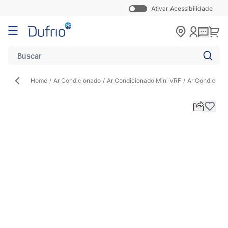
Ativar Acessibilidade
Pular para o conteúdo
Carr
Home
/
Ar Condicionado
/
Ar Condicionado Mini VRF
/
Ar Condiciona