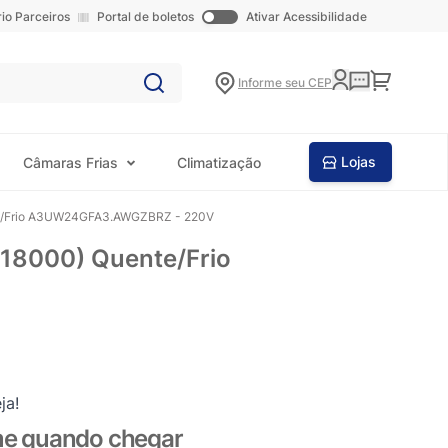
rio Parceiros
Portal de boletos
Ativar Acessibilidade
Carrinho
Informe seu CEP
Lojas
Câmaras Frias
Climatização
ente/Frio A3UW24GFA3.AWGZBRZ - 220V
 18000) Quente/Frio
ja!
me quando chegar