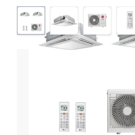
View larger image
View larger image
View larger ima
V
Informações do produto
Características técnica
Ar Condicionado Multi Spl
Apresentamos o Ar Condicionado Multi Split Inverter
sistema versátil inclui duas unidades evaporadoras
cada espaço.
Com a flexibilidade de operar tanto no modo Quente 
LG garante eficiência energética, auxiliando na re