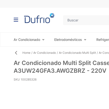
Pular para o conteúdo
Ar Condicionado
Eletrodomésticos
Refrige
Home
/
Ar Condicionado
/
Ar Condicionado Multi Split
/
Ar Con
Ar Condicionado Multi Split Cass
A3UW24GFA3.AWGZBRZ - 220V
SKU
100285326