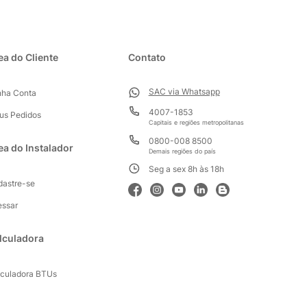
ea do Cliente
Contato
SAC via Whatsapp
nha Conta
4007-1853
us Pedidos
Capitais e regiões metropolitanas
0800-008 8500
ea do Instalador
Demais regiões do país
Seg a sex 8h às 18h
dastre-se
essar
lculadora
lculadora BTUs