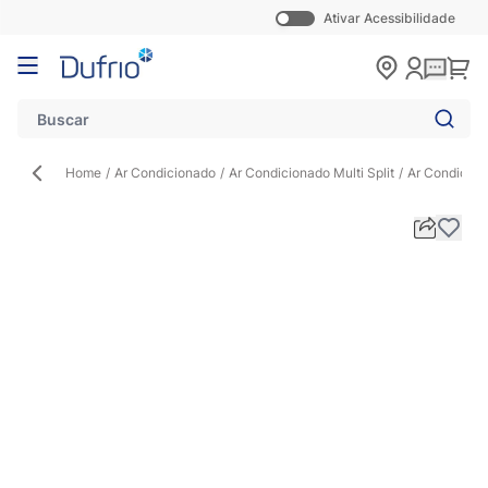
Ativar Acessibilidade
Pular para o conteúdo
Carr
Home
/
Ar Condicionado
/
Ar Condicionado Multi Split
/
Ar Condicion