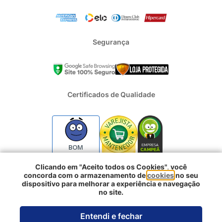
Segurança
Certificados de Qualidade
BOM
Clicando em "Aceito todos os Cookies", você
concorda com o armazenamento de
cookies
no seu
2024 - Todos os direitos reservados | REFRIGERACAO DUFRIO
dispositivo para melhorar a experiência e navegação
COMERCIO E IMPORTACAO S.A. | CNPJ : 01.754.239/0001-10 |
no site.
Logradouro: Rua Voluntarios da Pátria 3303 e 3333 - Sao Geraldo |
Porto Alegre RS - CEP: 90230-011
Entendi e fechar