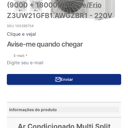
(9000 + 18000) Quente/Frio
Z3UW21GFB1.AWGZBR1 - 220V
SKU
100295754
Clique e veja!
Avise-me quando chegar
E-mail:
Enviar
Informações do produto
Ar Condicionado Multi Split