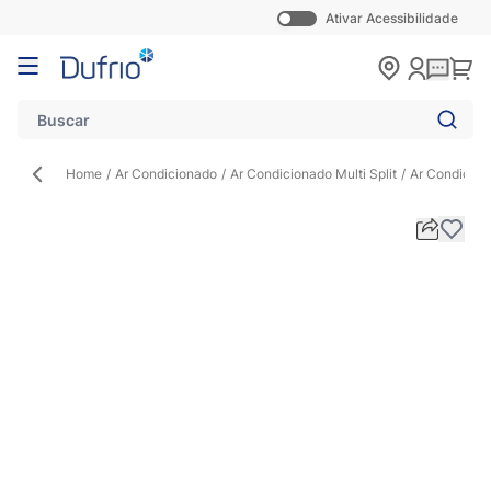
Ativar Acessibilidade
Pular para o conteúdo
Carr
Home
/
Ar Condicionado
/
Ar Condicionado Multi Split
/
Ar Condicion