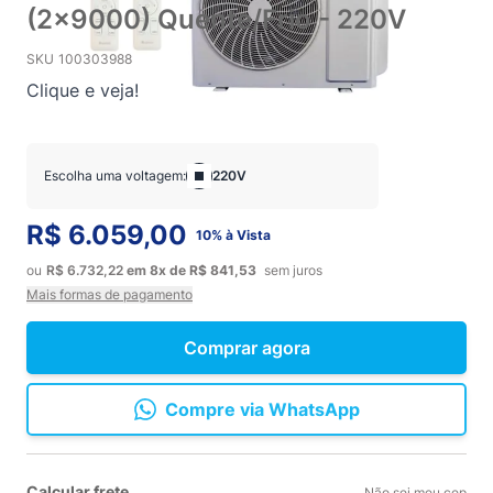
(2x9000) Quente/Frio - 220V
SKU
100303988
Clique e veja!
Escolha uma voltagem:
220V
R$ 6.059,00
10% à Vista
ou
R$ 6.732,22
em
8x
de
R$ 841,53
sem juros
Mais formas de pagamento
Comprar agora
Compre via WhatsApp
Calcular frete
Não sei meu cep