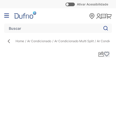
Ativar Acessibilidade
Pular para o conteúdo
Carr
Home
/
Ar Condicionado
/
Ar Condicionado Multi Split
/
Ar Condicion