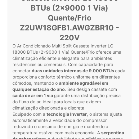
BTUs (2x9000 1 Via)
Quente/Frio
Z2UW18GFB1.AWGZBR10 -
220V
O Ar Condicionado Multi Split Cassete Inverter LG
18000 BTUs (2x9000 1 Via) Quente/Frio oferece uma
climatização eficiente e elegante para ambientes
residenciais ou comerciais. Com capacidade para
conectar
duas unidades internas de 9.000 BTUs
cada,
proporciona conforto térmico uniforme em diferentes
cômodos, mantendo o
ambiente agradável em
qualquer estação do ano
. Seu design cassete com
saída de ar em 1 via
garante uma distribuição precisa
do fluxo de ar, ideal para locais que exigem
climatização direcionada e discreta.
Equipado com a
tecnologia Inverter
, o sistema ajusta
automaticamente a velocidade do compressor,
reduzindo o consumo de energia e mantendo a
temperatura estável com mais economia. A
serpentina
de cobre
reforça a durabilidade e a eficiência na troca