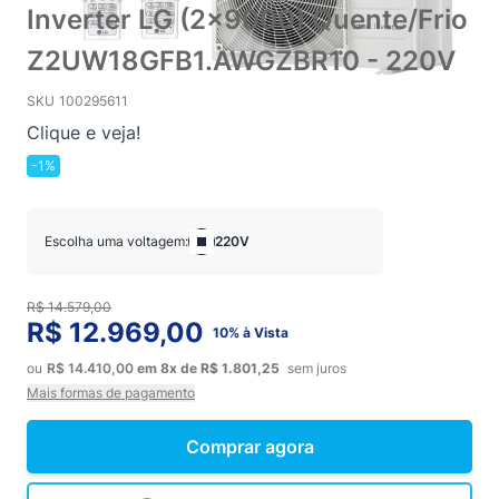
Inverter LG (2x9000) Quente/Frio
Z2UW18GFB1.AWGZBR10 - 220V
SKU
100295611
Clique e veja!
-1%
Escolha uma voltagem:
220V
R$ 14.579,00
R$ 12.969,00
10% à Vista
ou
R$ 14.410,00
em
8x
de
R$ 1.801,25
sem juros
Mais formas de pagamento
Comprar agora