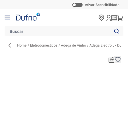
Ativar Acessibilidade
Pular para o conteúdo
Carr
Home
/
Eletrodomésticos
/
Adega de Vinho
/
Adega Electrolux Dual 