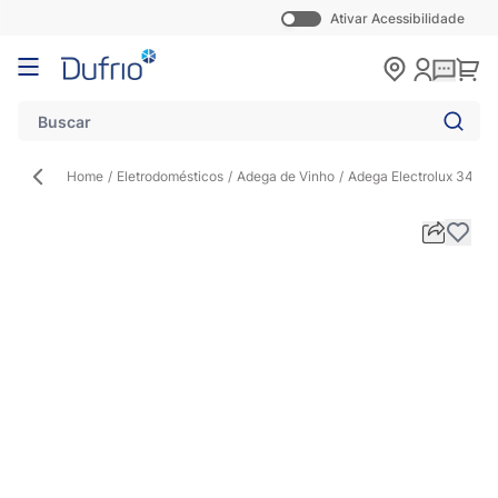
Ativar Acessibilidade
Pular para o conteúdo
Carr
Home
/
Eletrodomésticos
/
Adega de Vinho
/
Adega Electrolux 34 Ga