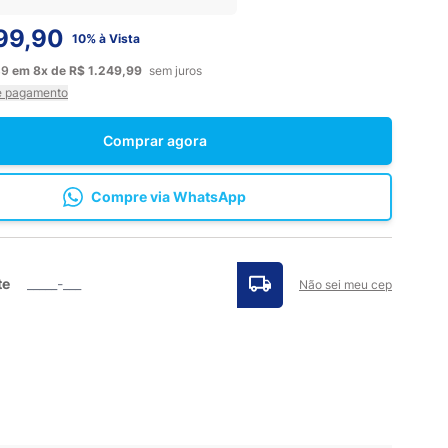
99,90
10% à Vista
89
em
8x
de
R$ 1.249,99
sem juros
e pagamento
Comprar agora
Compre via WhatsApp
te
Não sei meu cep