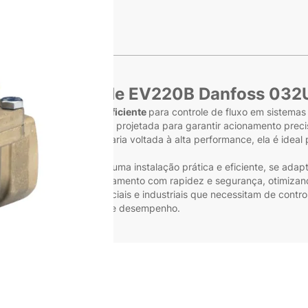
s
la de Solenoide EV220B Danfoss 03
 uma
solução robusta e eficiente
para controle de fluxo em sistemas
a Danfoss, essa válvula é projetada para garantir acionamento prec
rução durável e engenharia voltada à alta performance, ela é ideal
lvula EV220B proporciona uma instalação prática e eficiente, se ada
ite a abertura e o fechamento com rapidez e segurança, otimizand
da para aplicações comerciais e industriais que necessitam de control
mpromisso com qualidade e desempenho.