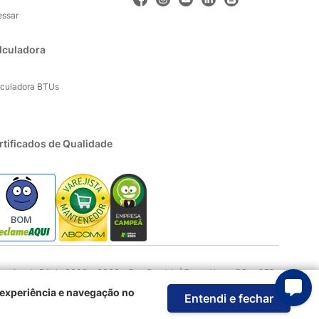
essar
lculadora
lculadora BTUs
rtificados de Qualidade
BOM
rios da Pátria 3303 e 3333 - Sao Geraldo | Porto Alegre RS - CEP:
 experiência e navegação no
Entendi e fechar