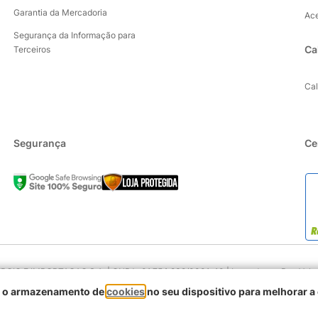
Garantia da Mercadoria
Ac
Segurança da Informação para
Ca
Terceiros
Ca
Segurança
Ce
IO E IMPORTACAO S.A. | CNPJ : 01.754.239/0001-10 | Logradouro: Rua Volunta
90230-011
om o armazenamento de
cookies
no seu dispositivo para melhorar a
Desenvolvido pela