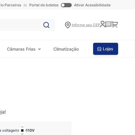
rio Parceiros
Portal de boletos
Ativar Acessibilidade
Carrinho
Informe seu CEP
Lojas
Câmaras Frias
Climatização
ja!
a voltagem:
110V