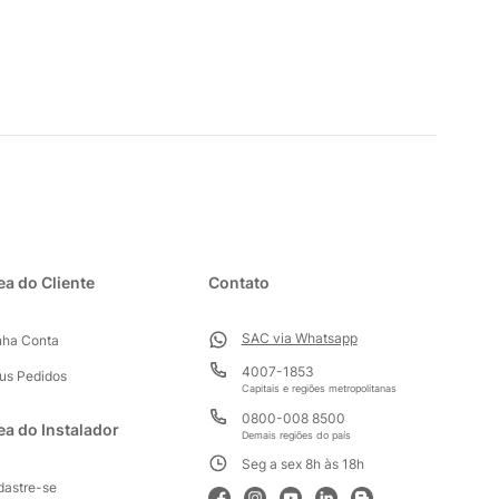
ea do Cliente
Contato
SAC via Whatsapp
nha Conta
4007-1853
us Pedidos
Capitais e regiões metropolitanas
0800-008 8500
ea do Instalador
Demais regiões do país
Seg a sex 8h às 18h
dastre-se