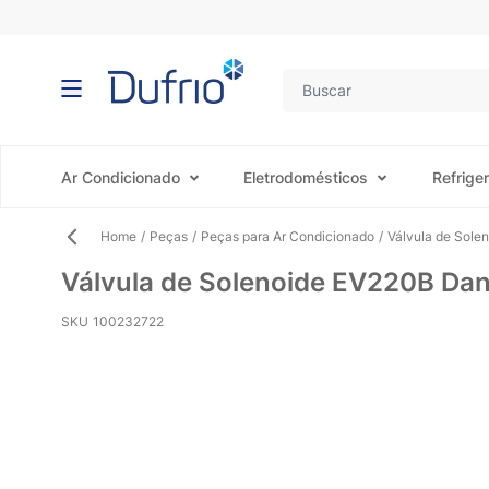
Pular para o conteúdo
Ar Condicionado
Eletrodomésticos
Refrige
Home
/
Peças
/
Peças para Ar Condicionado
/
Válvula de Sol
Válvula de Solenoide EV220B Da
SKU
100232722