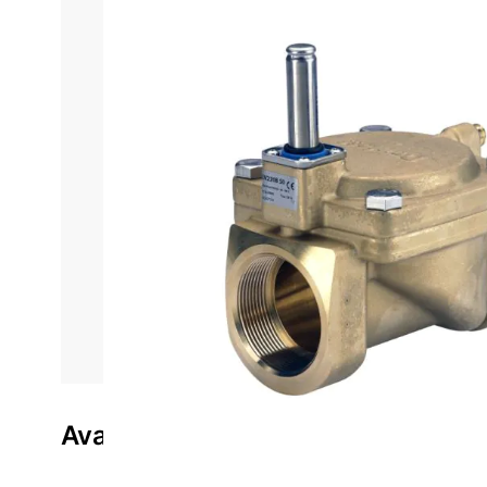
Informações do produto
Características técnica
Válvu
A Válvula de Solenoide EV220B Danfoss 032U7150 é
Reconhecida pela qualidade e confiabilidade da marc
o desempenho e a estabilidade do sistema. Com const
fluido refrigerante.
Com seu
corpo resistente e design compacto
, a vá
equipamentos. Seu funcionamento eletromecânico perm
energéticas.
Compatível com o gás R404a
, é indica
conta com
garantia de 3 meses
, reforçando seu co
Avaliações do produto