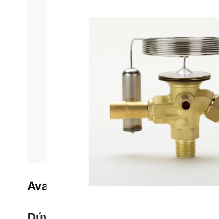
Informações do produto
Características técnica
Válvula d
A Válvula de Expansão Termostática TES2 Danfoss 
contribuindo diretamente para a eficiência e o des
excelente vedação, sendo indicado para aplicações 
Projetada para uso com diferentes tipos de evapor
de temperatura.
Acompanhada da presilha do bulb
sistema. Essa característica é fundamental para prot
opção confiável para quem busca durabilidade, pre
Avaliações do produto
Dúvidas sobre o Produto