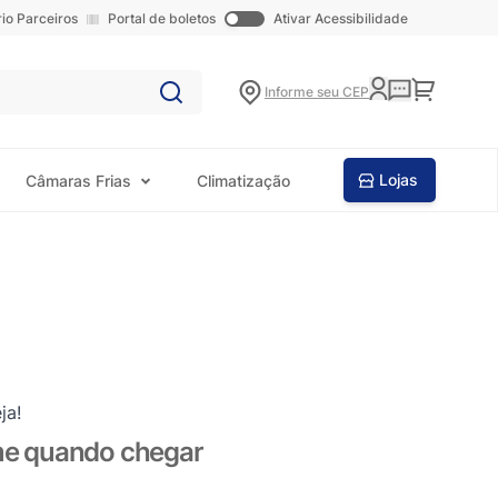
rio Parceiros
Portal de boletos
Ativar Acessibilidade
Carrinho
Informe seu CEP
Lojas
Câmaras Frias
Climatização
ja!
me quando chegar