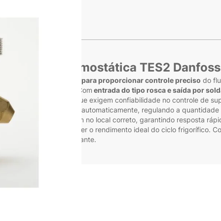
s
e Expansão Termostática TES2 Danfos
068Z3415 é
desenvolvida para proporcionar controle preciso
do flu
empenho do equipamento. Com
entrada do tipo rosca e saída por sol
em sistemas comerciais que exigem confiabilidade no controle de s
adores
, essa válvula atua automaticamente, regulando a quantidade 
o
, o kit facilita a montagem no local correto, garantindo resposta r
eger o compressor e manter o rendimento ideal do ciclo frigorífico. 
cisão e desempenho constante.