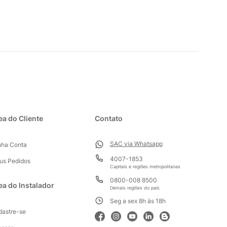
ea do Cliente
Contato
SAC via Whatsapp
nha Conta
4007-1853
us Pedidos
Capitais e regiões metropolitanas
0800-008 8500
ea do Instalador
Demais regiões do país
Seg a sex 8h às 18h
dastre-se