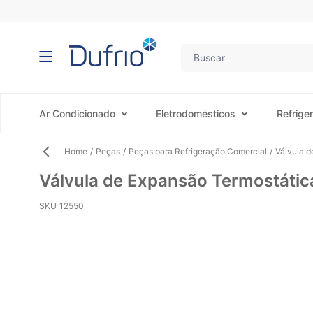
Pular para o conteúdo
Ar Condicionado
Eletrodomésticos
Refrige
Home
/
Peças
/
Peças para Refrigeração Comercial
/
Válvula 
Válvula de Expansão Termostáti
SKU
12550