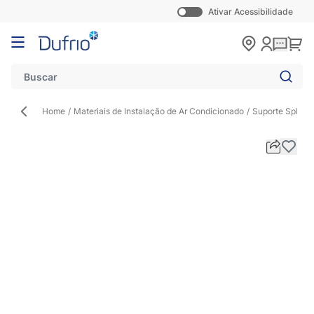
Ativar Acessibilidade
Pular para o conteúdo
Carr
Home
/
Materiais de Instalação de Ar Condicionado
/
Suporte Split
/