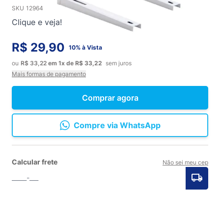
SKU
12964
Clique e veja!
R$ 29,90
10% à Vista
ou
R$ 33,22
em
1x
de
R$ 33,22
sem juros
Mais formas de pagamento
Comprar agora
Compre via WhatsApp
Calcular frete
Não sei meu cep