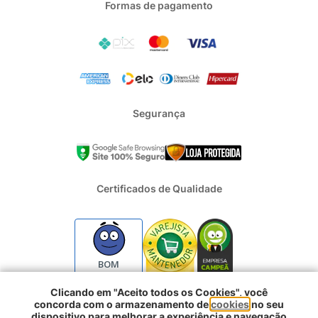
Formas de pagamento
Segurança
Certificados de Qualidade
BOM
Clicando em "Aceito todos os Cookies", você
concorda com o armazenamento de
cookies
no seu
2024 - Todos os direitos reservados | REFRIGERACAO DUFRIO
dispositivo para melhorar a experiência e navegação