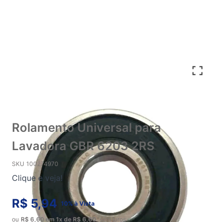
Rolamento Universal para
Lavadora GBR 6203 2RS
SKU
100274970
Clique e veja!
R$ 5,94
10% à Vista
ou
R$ 6,60
em
1x
de
R$ 6,60
sem juros