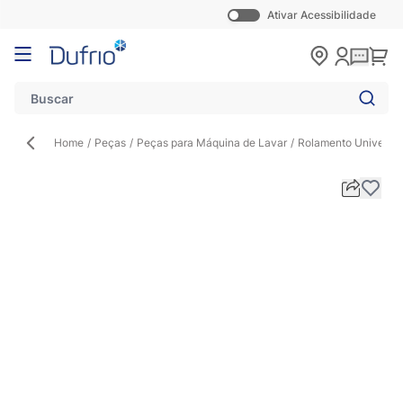
Ativar Acessibilidade
Pular para o conteúdo
Carr
Home
/
Peças
/
Peças para Máquina de Lavar
/
Rolamento Universa