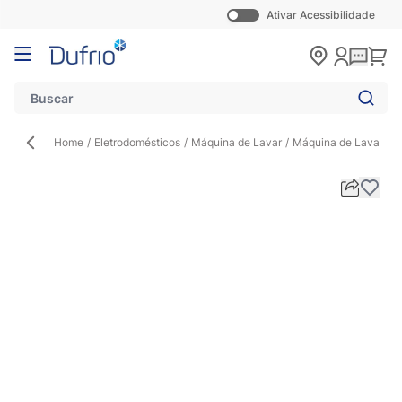
Ativar Acessibilidade
Pular para o conteúdo
Carr
Home
/
Eletrodomésticos
/
Máquina de Lavar
/
Máquina de Lavar Rou