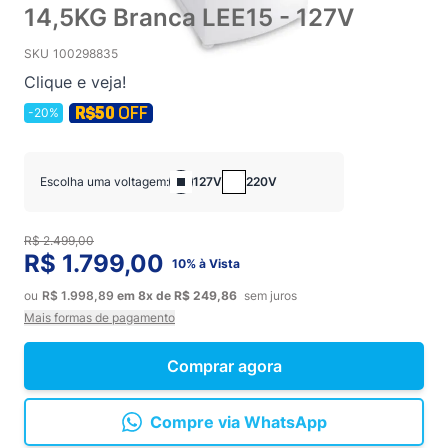
14,5KG Branca LEE15 - 127V
SKU
100298835
Clique e veja!
-20%
Escolha uma voltagem:
127V
220V
R$ 2.499,00
R$ 1.799,00
10% à Vista
ou
R$ 1.998,89
em
8x
de
R$ 249,86
sem juros
Mais formas de pagamento
Comprar agora
Compre via WhatsApp