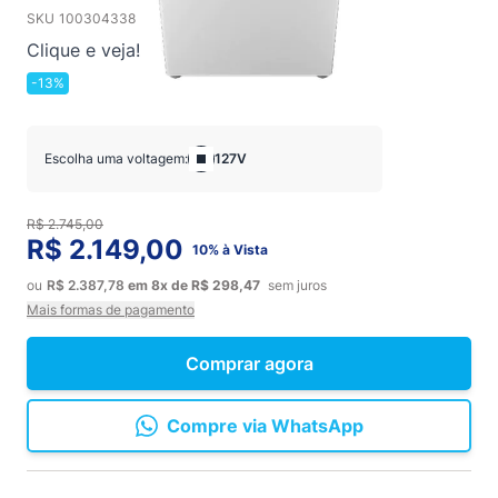
SKU
100304338
Clique e veja!
-13%
Escolha uma voltagem:
127V
R$ 2.745,00
R$ 2.149,00
10% à Vista
ou
R$ 2.387,78
em
8x
de
R$ 298,47
sem juros
Mais formas de pagamento
Comprar agora
Compre via WhatsApp