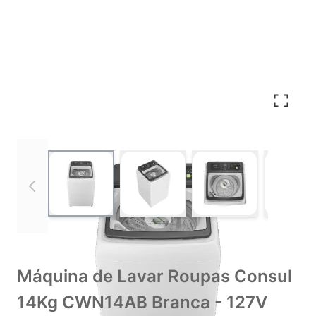
View larger image
View larger image
View larger imag
Vie
Máquina de Lavar Roupas Consul
14Kg CWN14AB Branca - 127V