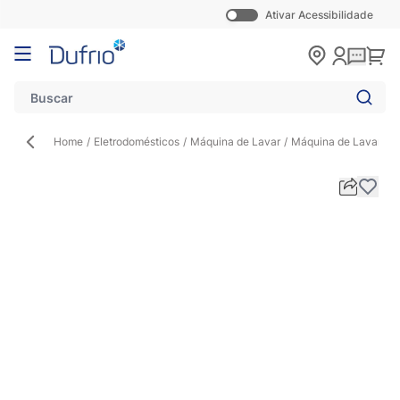
Ativar Acessibilidade
Pular para o conteúdo
Carr
Home
/
Eletrodomésticos
/
Máquina de Lavar
/
Máquina de Lavar Ro