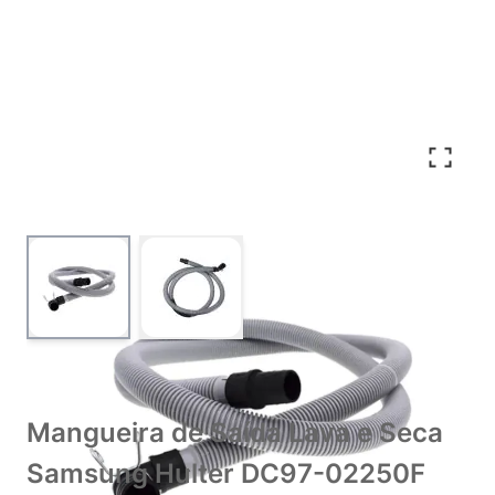
View larger image
View larger image
Mangueira de Saída Lava e Seca
Samsung Hulter DC97-02250F