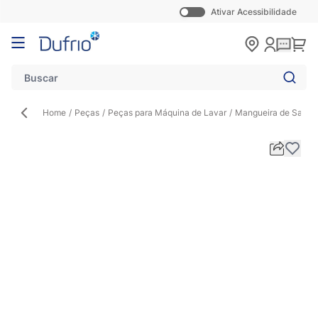
Ativar Acessibilidade
Pular para o conteúdo
Carr
Home
/
Peças
/
Peças para Máquina de Lavar
/
Mangueira de Saída