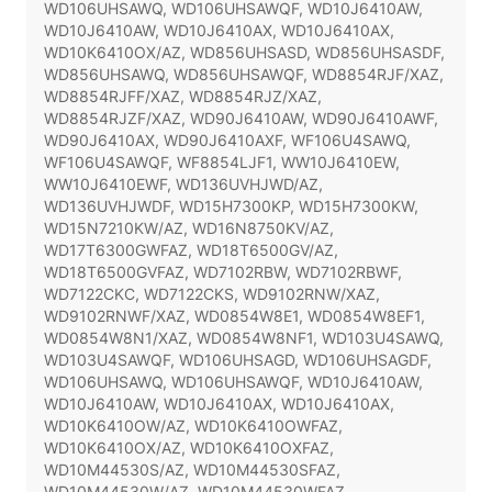
WD106UHSAWQ, WD106UHSAWQF, WD10J6410AW,
WD10J6410AW, WD10J6410AX, WD10J6410AX,
WD10K6410OX/AZ, WD856UHSASD, WD856UHSASDF,
WD856UHSAWQ, WD856UHSAWQF, WD8854RJF/XAZ,
WD8854RJFF/XAZ, WD8854RJZ/XAZ,
WD8854RJZF/XAZ, WD90J6410AW, WD90J6410AWF,
WD90J6410AX, WD90J6410AXF, WF106U4SAWQ,
WF106U4SAWQF, WF8854LJF1, WW10J6410EW,
WW10J6410EWF, WD136UVHJWD/AZ,
WD136UVHJWDF, WD15H7300KP, WD15H7300KW,
WD15N7210KW/AZ, WD16N8750KV/AZ,
WD17T6300GWFAZ, WD18T6500GV/AZ,
WD18T6500GVFAZ, WD7102RBW, WD7102RBWF,
WD7122CKC, WD7122CKS, WD9102RNW/XAZ,
WD9102RNWF/XAZ, WD0854W8E1, WD0854W8EF1,
WD0854W8N1/XAZ, WD0854W8NF1, WD103U4SAWQ,
WD103U4SAWQF, WD106UHSAGD, WD106UHSAGDF,
WD106UHSAWQ, WD106UHSAWQF, WD10J6410AW,
WD10J6410AW, WD10J6410AX, WD10J6410AX,
WD10K6410OW/AZ, WD10K6410OWFAZ,
WD10K6410OX/AZ, WD10K6410OXFAZ,
WD10M44530S/AZ, WD10M44530SFAZ,
WD10M44530W/AZ, WD10M44530WFAZ,