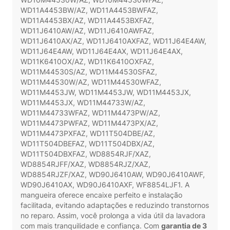
WD11A4453BW/AZ, WD11A4453BWFAZ,
WD11A4453BX/AZ, WD11A4453BXFAZ,
WD11J6410AW/AZ, WD11J6410AWFAZ,
WD11J6410AX/AZ, WD11J6410AXFAZ, WD11J64E4AW,
WD11J64E4AW, WD11J64E4AX, WD11J64E4AX,
WD11K6410OX/AZ, WD11K6410OXFAZ,
WD11M44530S/AZ, WD11M44530SFAZ,
WD11M44530W/AZ, WD11M44530WFAZ,
WD11M4453JW, WD11M4453JW, WD11M4453JX,
WD11M4453JX, WD11M44733W/AZ,
WD11M44733WFAZ, WD11M4473PW/AZ,
WD11M4473PWFAZ, WD11M4473PX/AZ,
WD11M4473PXFAZ, WD11T504DBE/AZ,
WD11T504DBEFAZ, WD11T504DBX/AZ,
WD11T504DBXFAZ, WD8854RJF/XAZ,
WD8854RJFF/XAZ, WD8854RJZ/XAZ,
WD8854RJZF/XAZ, WD90J6410AW, WD90J6410AWF,
WD90J6410AX, WD90J6410AXF, WF8854LJF1. A
mangueira oferece encaixe perfeito e instalação
facilitada, evitando adaptações e reduzindo transtornos
no reparo. Assim, você prolonga a vida útil da lavadora
com mais tranquilidade e confiança. Com
garantia de 3