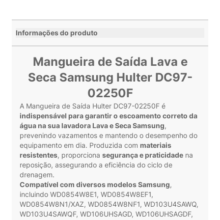
Informações do produto
Mangueira de Saída Lava e
Seca Samsung Hulter DC97-
02250F
A Mangueira de Saída Hulter DC97-02250F é
indispensável para garantir o escoamento correto da
água na sua lavadora Lava e Seca Samsung
,
prevenindo vazamentos e mantendo o desempenho do
equipamento em dia. Produzida com
materiais
resistentes
, proporciona
segurança e praticidade
na
reposição, assegurando a eficiência do ciclo de
drenagem.
Compatível com diversos modelos Samsung
,
incluindo WD0854W8E1, WD0854W8EF1,
WD0854W8N1/XAZ, WD0854W8NF1, WD103U4SAWQ,
WD103U4SAWQF, WD106UHSAGD, WD106UHSAGDF,