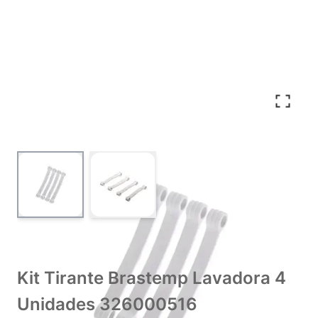
View larger image
View larger image
Kit Tirante Brastemp Lavadora 4
Unidades 326000516