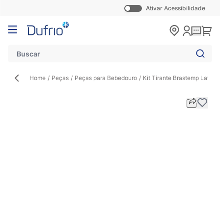
Ativar Acessibilidade
Pular para o conteúdo
Carr
Home
/
Peças
/
Peças para Bebedouro
/
Kit Tirante Brastemp Lava