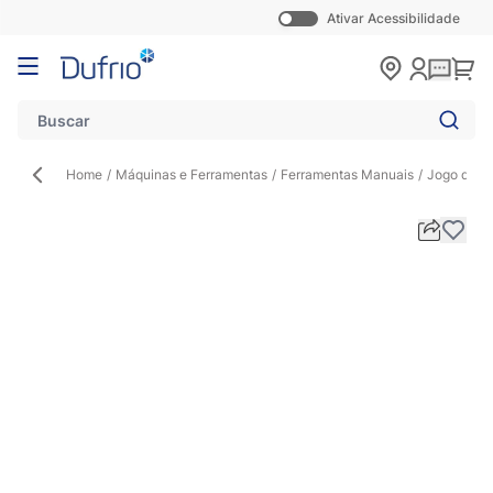
Ativar Acessibilidade
Pular para o conteúdo
Carr
Home
/
Máquinas e Ferramentas
/
Ferramentas Manuais
/
Jogo de C