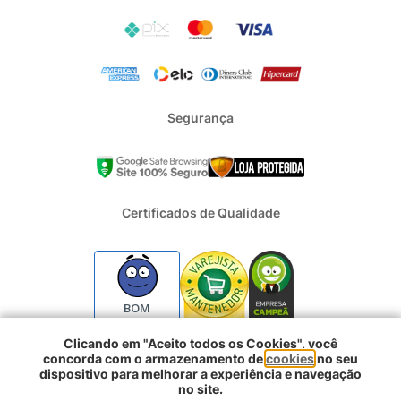
Segurança
Certificados de Qualidade
BOM
Clicando em "Aceito todos os Cookies", você
concorda com o armazenamento de
cookies
no seu
2024 - Todos os direitos reservados | REFRIGERACAO DUFRIO
dispositivo para melhorar a experiência e navegação
COMERCIO E IMPORTACAO S.A. | CNPJ : 01.754.239/0001-10 |
no site.
Logradouro: Rua Voluntarios da Pátria 3303 e 3333 - Sao Geraldo |