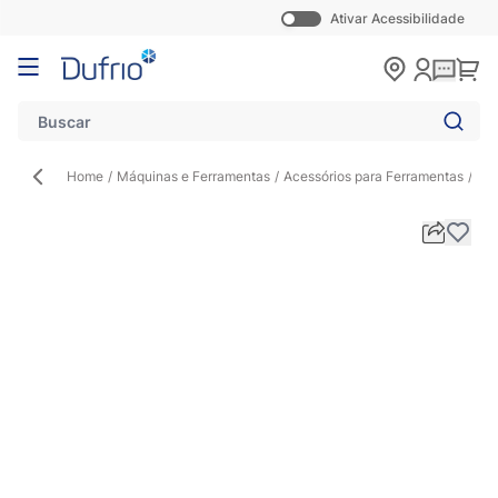
Ativar Acessibilidade
Pular para o conteúdo
Carr
Home
/
Máquinas e Ferramentas
/
Acessórios para Ferramentas
/
Gra