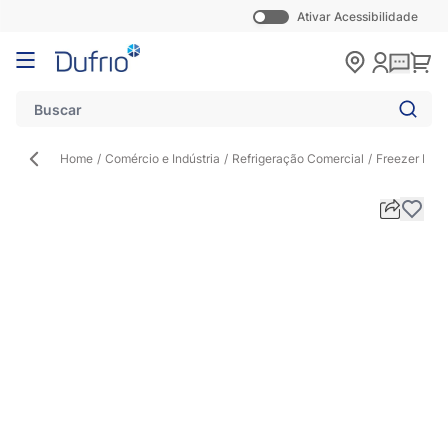
Ativar Acessibilidade
Pular para o conteúdo
Carr
Home
/
Comércio e Indústria
/
Refrigeração Comercial
/
Freezer Hori