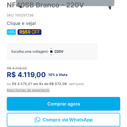
NF40SB Branco - 220V
SKU
100257236
Clique e veja!
-3%
Escolha uma voltagem:
220V
R$ 4.706,00
R$ 4.119,00
10% à Vista
ou
R$ 4.576,67
em
8x
de
R$ 572,08
sem juros
Mais formas de pagamento
Comprar agora
Compre via WhatsApp