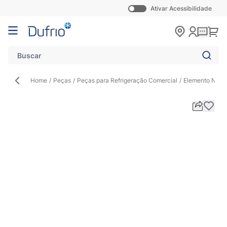
Ativar Acessibilidade
Pular para o conteúdo
Carr
Home
/
Peças
/
Peças para Refrigeração Comercial
/
Elemento Núcle