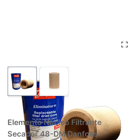
View larger image
View larger image
Elemento Núcleo Filtrante
Secador 48-DM Danfoss