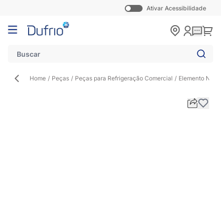
Ativar Acessibilidade
Pular para o conteúdo
Carr
Home
/
Peças
/
Peças para Refrigeração Comercial
/
Elemento Núcl