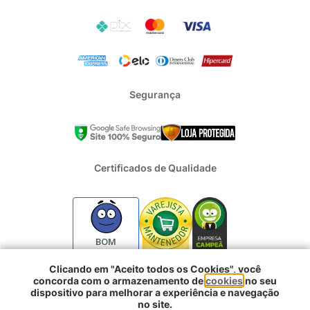
Segurança
Certificados de Qualidade
BOM
Clicando em "Aceito todos os Cookies", você
concorda com o armazenamento de
cookies
no seu
2024 - Todos os direitos reservados | REFRIGERACAO DUFRIO
dispositivo para melhorar a experiência e navegação
COMERCIO E IMPORTACAO S.A. | CNPJ : 01.754.239/0001-10 |
no site.