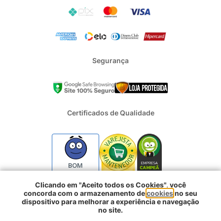
Segurança
Certificados de Qualidade
BOM
Clicando em "Aceito todos os Cookies", você
concorda com o armazenamento de
cookies
no seu
2024 - Todos os direitos reservados | REFRIGERACAO DUFRIO
dispositivo para melhorar a experiência e navegação
COMERCIO E IMPORTACAO S.A. | CNPJ : 01.754.239/0001-10 |
no site.
Logradouro: Rua Voluntarios da Pátria 3303 e 3333 - Sao Geraldo |
Comprar agora