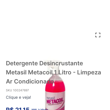
Detergente Desincrustante
Metasil Metacoil 1 Litro - Limpeza
Ar Condicionado
SKU
100247697
Clique e veja!
R$ 21,15
10% à Vista