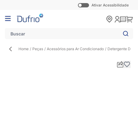
Ativar Acessibilidade
Pular para o conteúdo
Carr
Home
/
Peças
/
Acessórios para Ar Condicionado
/
Detergente Desinc