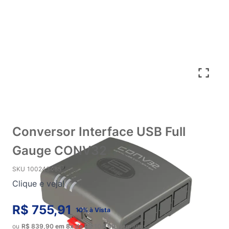
Conversor Interface USB Full
Gauge CONV32
SKU
100243485
Clique e veja!
R$ 755,91
10% à Vista
ou
R$ 839,90
em
8x
de
R$ 104,99
sem juros