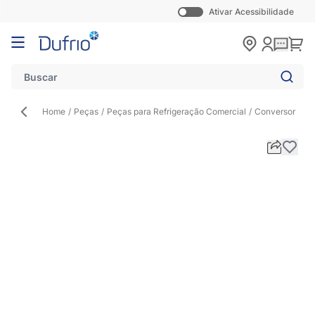
Ativar Acessibilidade
Pular para o conteúdo
Carr
Home
/
Peças
/
Peças para Refrigeração Comercial
/
Conversor Int