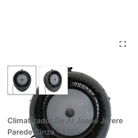
View larger image
View larger image
Climatizador De Ar Joape Jurere
Parede Cinza - 220V