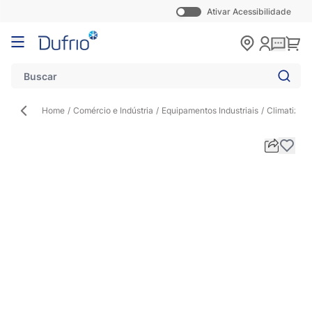
Ativar Acessibilidade
Pular para o conteúdo
Carr
Home
/
Comércio e Indústria
/
Equipamentos Industriais
/
Climatizado