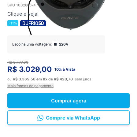
SKU
100286674
Clique e veja!
-11%
Escolha uma voltagem:
220V
R$ 3.777,00
R$ 3.029,00
10% à Vista
ou
R$ 3.365,56
em
8x
de
R$ 420,70
sem juros
Mais formas de pagamento
Comprar agora
Compre via WhatsApp