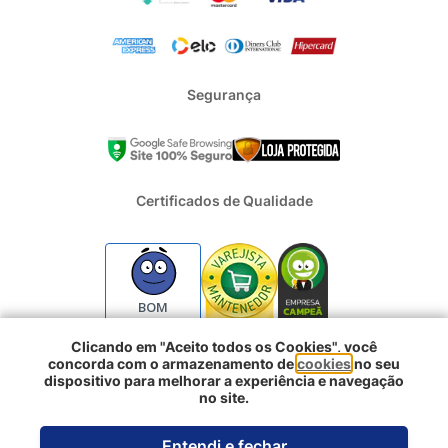
Segurança
Certificados de Qualidade
BOM
Clicando em "Aceito todos os Cookies", você
concorda com o armazenamento de
cookies
no seu
2024 - Todos os direitos reservados | REFRIGERACAO DUFRIO
dispositivo para melhorar a experiência e navegação
COMERCIO E IMPORTACAO S.A. | CNPJ : 01.754.239/0001-10 |
no site.
Logradouro: Rua Voluntarios da Pátria 3303 e 3333 - Sao Geraldo |
Porto Alegre RS - CEP: 90230-011
Entendi e fechar