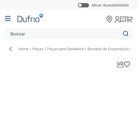
Ativar Acessibilidade
Pular para o conteúdo
Carr
Home
/
Peças
/
Peças para Geladeira
/
Bandeja de Evaporação Gela