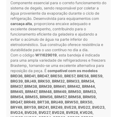
Componente essencial para o correto funcionamento do
sistema de degelo, sendo responsável por coletar a
água proveniente da evaporação durante o ciclo de
refrigeração. Desenvolvida para equipamentos com
carcaça alta
, proporciona encaixe adequado e
excelente desempenho, contribuindo para o
funcionamento eficiente da geladeira e ajudando a
evitar o acúmulo de água na parte inferior do
eletrodoméstico. Sua construção oferece resistência e
durabilidade para o uso contínuo no dia a dia.
Com o código
W11629019
, esta bandeja é indicada
para uma ampla variedade de refrigeradores e freezers
Brastemp, tornando-se uma excelente alternativa para
reposição da peça. É
compatível com os modelos
BRD36, BRD41, BRD47, BRE50, BRE57, BRE58, BRE59,
BRG39, BRJ49, BRK50, BRM32, BRM33, BRM34,
BRM37, BRM38, BRM39, BRM41, BRM42, BRM44,
BRM45, BRM47, BRM48, BRM49, BRM50, BRM53,
BRM54, BRM55, BRM56, BRM57, BRM58, BRM59,
BRQ47, BRR49, BRT38, BRU49, BRW50, BRX50,
BRY49, BRY59, BRZ41, BRZ49, BVE28, BVG22, BVG23,
BVG24, BVG26, BVG27, BVG28, BVR28, KVG26,