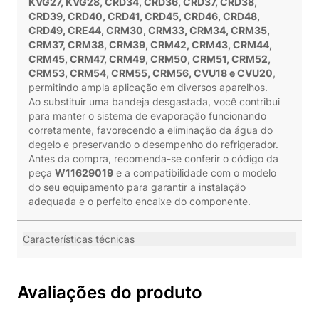
KVG27, KVG28, CRD34, CRD36, CRD37, CRD38,
CRD39, CRD40, CRD41, CRD45, CRD46, CRD48,
CRD49, CRE44, CRM30, CRM33, CRM34, CRM35,
CRM37, CRM38, CRM39, CRM42, CRM43, CRM44,
CRM45, CRM47, CRM49, CRM50, CRM51, CRM52,
CRM53, CRM54, CRM55, CRM56, CVU18 e CVU20
,
permitindo ampla aplicação em diversos aparelhos.
Ao substituir uma bandeja desgastada, você contribui
para manter o sistema de evaporação funcionando
corretamente, favorecendo a eliminação da água do
degelo e preservando o desempenho do refrigerador.
Antes da compra, recomenda-se conferir o código da
peça
W11629019
e a compatibilidade com o modelo
do seu equipamento para garantir a instalação
adequada e o perfeito encaixe do componente.
Características técnicas
Avaliações do produto