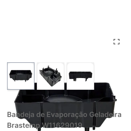
View larger image
View larger image
View larger image
Bandeja de Evaporação Geladeira
Brastemp W11629019