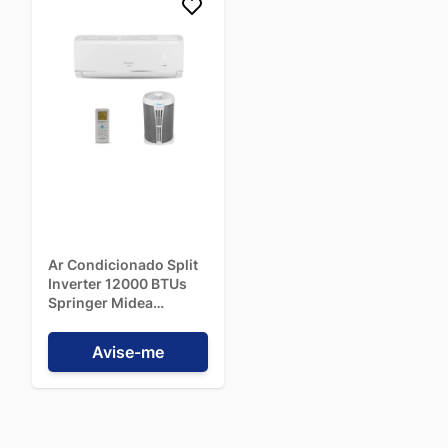
Ar Condicionado Split
Inverter 12000 BTUs
Springer Midea
AirVolution
Quente/Frio
Avise-me
42AFVQH12S5 - 220V