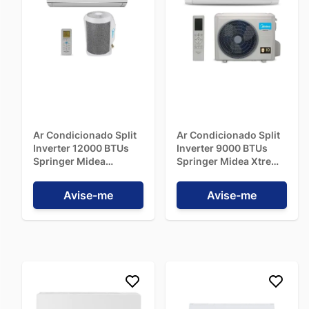
Ar Condicionado Split
Ar Condicionado Split
Inverter 12000 BTUs
Inverter 9000 BTUs
Springer Midea
Springer Midea Xtreme
Quente/Frio
Save Quente/Frio
42MAQT12S5 - 220V
42AGQA09M5- 220V
Avise-me
Avise-me