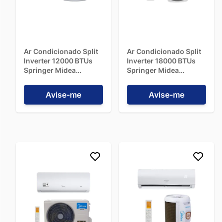
eficiência energética e pelo conforto térmico, além de serem
muito silenciosos. A tecnologia Inverter reduz o consumo em
até 70%, tornando-os uma escolha econômica e sustentável.
Os
ar-condicionados Split Inverter da TCL
trazem alta
tecnologia para garantir eficiência energética e climatização
Ar Condicionado Split
Ar Condicionado Split
rápida. Além de silenciosos, os modelos TCL possuem
Inverter 12000 BTUs
Inverter 18000 BTUs
Springer Midea
Springer Midea
controle inteligente e conectividade via Wi-Fi, permitindo
AirVolution Connect
AirVolution Connect
ajustes precisos e economia de energia a longo prazo.
Quente/Frio
Frio 42AFVCI18S5 -
Avise-me
Avise-me
42AFVQI12S5 - 220V
220V
Vantagens do Ar condicionado Split Inverter
A principal vantagem do ar-condicionado split inverter é a
economia de energia
, que pode chegar a até 60%. Outros
pontos positivos deste modelo são:
Conforto térmico:
ao eliminar o ciclo de “liga-desliga”,
esse modelo mantém a temperatura mais estável, garantindo
conforto térmico constante.
Estética:
o ar condicionado Split Inverter é uma ótima
opção para ter um ambiente climatizado sem abrir mão da