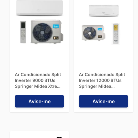
Ar Condicionado Split
Ar Condicionado Split
Inverter 9000 BTUs
Inverter 12000 BTUs
Springer Midea Xtreme
Springer Midea
Save Frio
Connect Frio
42AGCA09M5 220V
42AFVCH12S8 - 110V
Avise-me
Avise-me