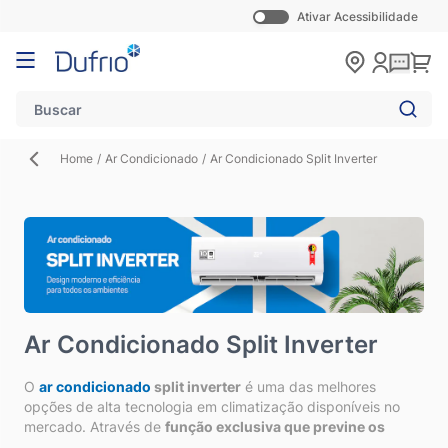
Ativar Acessibilidade
Pular para o conteúdo
Carr
Home
/
Ar Condicionado
/
Ar Condicionado Split Inverter
Ar Condicionado Split Inverter
O
ar condicionado
split inverter
é uma das melhores
opções de alta tecnologia em climatização disponíveis no
mercado. Através de
função exclusiva que previne os
picos de energia
característicos dos aparelhos de
ar