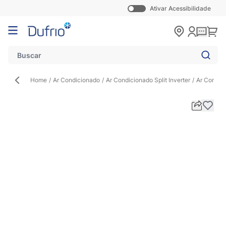
Ativar Acessibilidade
Pular para o conteúdo
Carr
Home
/
Ar Condicionado
/
Ar Condicionado Split Inverter
/
Ar Condic