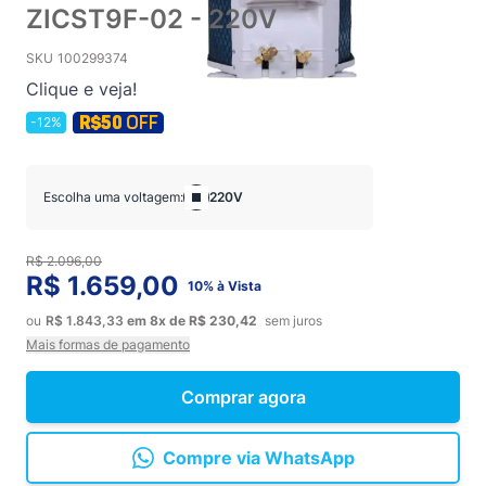
ZICST9F-02 - 220V
SKU
100299374
Clique e veja!
-12%
Escolha uma voltagem:
220V
R$ 2.096,00
R$ 1.659,00
10% à Vista
ou
R$ 1.843,33
em
8x
de
R$ 230,42
sem juros
Mais formas de pagamento
Comprar agora
Compre via WhatsApp