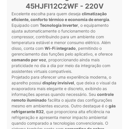
45HJFI12C2WF - 220V
Excelente escolha para quem deseja
climatização
eficiente, conforto térmico e economia de energia
.
Equipado com
Tecnologia Inverter
, o equipamento
ajusta automaticamente o funcionamento do
compressor, contribuindo para um ambiente com
temperatura estável e menor consumo elétrico. Além
disso, conta com
Wi-Fi integrado
, permitindo o
gerenciamento das funções pelo aplicativo, e oferece
comando por voz
, proporcionando ainda mais
praticidade no dia a dia por meio da integração com
assistentes virtuais compatíveis.
Projetado para oferecer uma experiência moderna, o
aparelho possui
display invisível
, que deixa o visual da
evaporadora mais elegante e discreto, exibindo as
informações apenas quando necessário. Seu
controle
remoto iluminado
facilita o ajuste das configurações
mesmo em ambientes escuros. Outro destaque é o
gás
refrigerante R32
, que proporciona alta eficiência na
refrigeração e apresenta menor impacto ambiental
quando comparado a tecnologias convencionais. O
sistema também conta com
serpentina de cobre
,