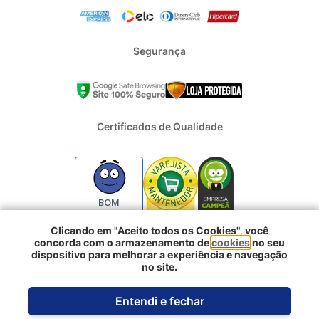
Segurança
Certificados de Qualidade
BOM
Clicando em "Aceito todos os Cookies", você
concorda com o armazenamento de
cookies
no seu
2024 - Todos os direitos reservados | REFRIGERACAO DUFRIO
dispositivo para melhorar a experiência e navegação
COMERCIO E IMPORTACAO S.A. | CNPJ : 01.754.239/0001-10 |
no site.
Logradouro: Rua Voluntarios da Pátria 3303 e 3333 - Sao Geraldo |
Porto Alegre RS - CEP: 90230-011
Entendi e fechar
Desenvolvido pela