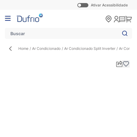
Ativar Acessibilidade
Pular para o conteúdo
Carr
Home
/
Ar Condicionado
/
Ar Condicionado Split Inverter
/
Ar Condici