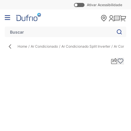
Ativar Acessibilidade
Pular para o conteúdo
Carr
Home
/
Ar Condicionado
/
Ar Condicionado Split Inverter
/
Ar Condic