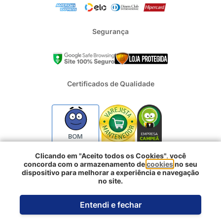
Segurança
Certificados de Qualidade
BOM
Clicando em "Aceito todos os Cookies", você
concorda com o armazenamento de
cookies
no seu
2024 - Todos os direitos reservados | REFRIGERACAO DUFRIO
dispositivo para melhorar a experiência e navegação
COMERCIO E IMPORTACAO S.A. | CNPJ : 01.754.239/0001-10 |
no site.
Logradouro: Rua Voluntarios da Pátria 3303 e 3333 - Sao Geraldo |
Porto Alegre RS - CEP: 90230-011
Entendi e fechar
Desenvolvido pela