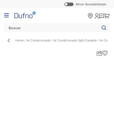
Ativar Acessibilidade
Pular para o conteúdo
Carr
Home
/
Ar Condicionado
/
Ar Condicionado Split Cassete
/
Ar Condic