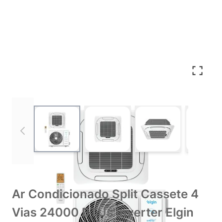
View larger image
View larger image
View larger imag
Vie
Ar Condicionado Split Cassete 4
Vias 24000 BTUs Inverter Elgin