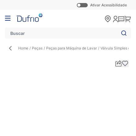
Ativar Acessibilidade
Pular para o conteúdo
Carr
Home
/
Peças
/
Peças para Máquina de Lavar
/
Válvula Simples com