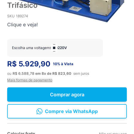
Trifásico
SKU
189274
Clique e veja!
Escolha uma voltagem:
220V
R$ 5.929,90
10% à Vista
ou
R$ 6.588,78
em
8x
de
R$ 823,60
sem juros
Mais formas de pagamento
Comprar agora
Compre via WhatsApp
Calcular frete
Não sei meu cep