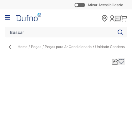
Ativar Acessibilidade
Pular para o conteúdo
Carr
Home
/
Peças
/
Peças para Ar Condicionado
/
Unidade Condensador