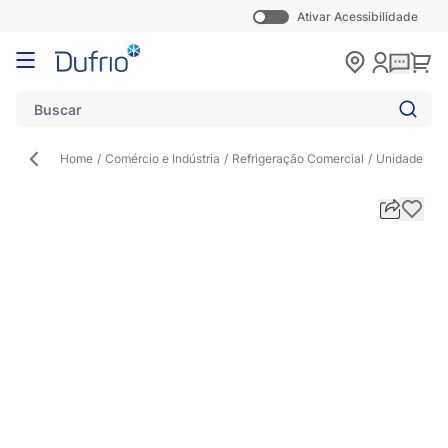
Ativar Acessibilidade
Pular para o conteúdo
Carr
Home
/
Comércio e Indústria
/
Refrigeração Comercial
/
Unidade Co