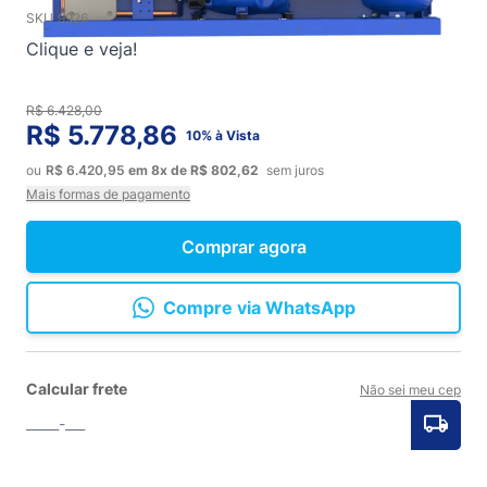
SKU
9926
Clique e veja!
R$ 6.428,00
R$ 5.778,86
10% à Vista
ou
R$ 6.420,95
em
8x
de
R$ 802,62
sem juros
Mais formas de pagamento
Comprar agora
Compre via WhatsApp
Calcular frete
Não sei meu cep