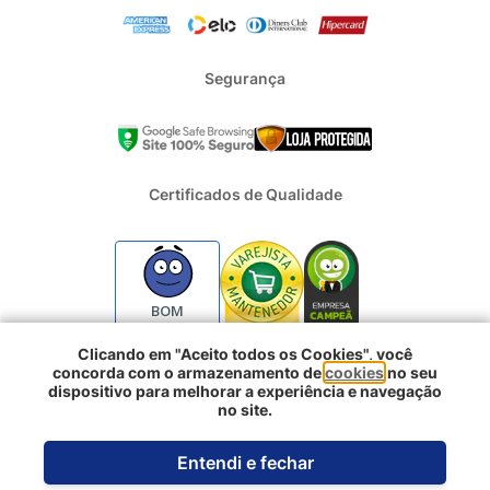
Segurança
Certificados de Qualidade
BOM
Clicando em "Aceito todos os Cookies", você
concorda com o armazenamento de
cookies
no seu
2024 - Todos os direitos reservados | REFRIGERACAO DUFRIO
dispositivo para melhorar a experiência e navegação
COMERCIO E IMPORTACAO S.A. | CNPJ : 01.754.239/0001-10 |
no site.
Logradouro: Rua Voluntarios da Pátria 3303 e 3333 - Sao Geraldo |
Comprar agora
Porto Alegre RS - CEP: 90230-011
Entendi e fechar
Desenvolvido pela