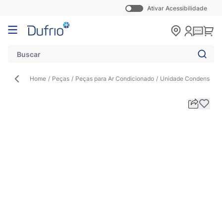
Ativar Acessibilidade
Pular para o conteúdo
Carr
Home
/
Peças
/
Peças para Ar Condicionado
/
Unidade Condensado