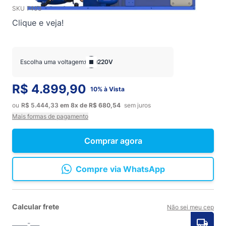
SKU
7403
Clique e veja!
Escolha uma voltagem:
220V
R$ 4.899,90
10% à Vista
ou
R$ 5.444,33
em
8x
de
R$ 680,54
sem juros
Mais formas de pagamento
Comprar agora
Compre via WhatsApp
Calcular frete
Não sei meu cep