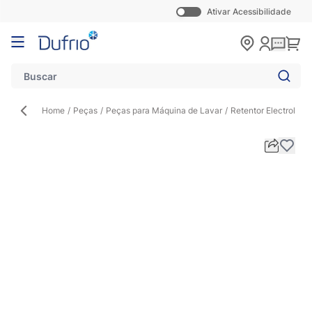
Ativar Acessibilidade
Pular para o conteúdo
Carr
Home
/
Peças
/
Peças para Máquina de Lavar
/
Retentor Electrolux