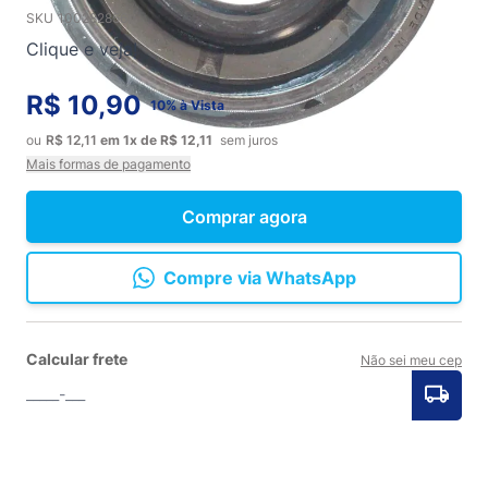
SKU
100282856
Clique e veja!
R$ 10,90
10% à Vista
ou
R$ 12,11
em
1x
de
R$ 12,11
sem juros
Mais formas de pagamento
Comprar agora
Compre via WhatsApp
Calcular frete
Não sei meu cep