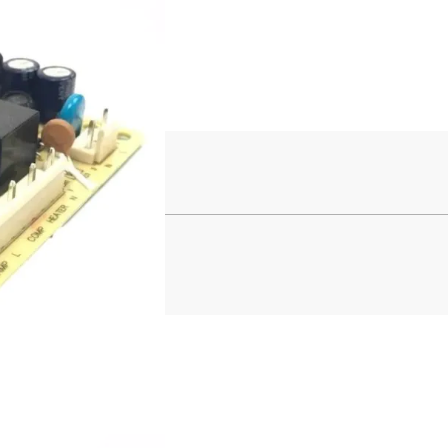
ge
s
201381