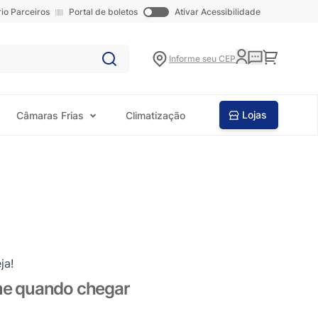
rio Parceiros
Portal de boletos
Ativar Acessibilidade
Carrinho
Informe seu CEP
Lojas
Câmaras Frias
Climatização
ja!
me quando chegar