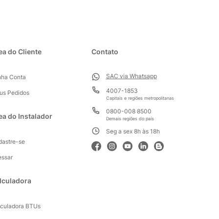
ea do Cliente
Contato
SAC via Whatsapp
nha Conta
4007-1853
us Pedidos
Capitais e regiões metropolitanas
0800-008 8500
ea do Instalador
Demais regiões do país
Seg a sex 8h às 18h
dastre-se
essar
lculadora
lculadora BTUs