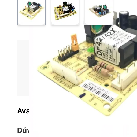
View larger image
View larger image
View larger ima
Informações do produto
Características técnica
Placa Eletrônica de Potência Geladeira Electrolux 70
Avaliações do produto
Dúvidas sobre o Produto