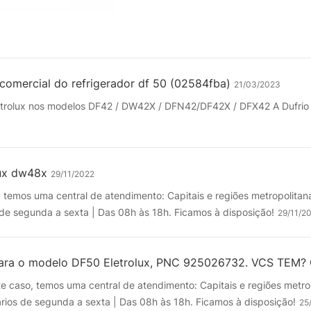
omercial do refrigerador df 50 (02584fba)
21/03/2023
ctrolux nos modelos DF42 / DW42X / DFN42/DF42X / DFX42 A Dufrio 
lux dw48x
29/11/2022
 temos uma central de atendimento: Capitais e regiões metropolita
e segunda a sexta | Das 08h às 18h. Ficamos à disposição!
29/11/2
a para o modelo DF50 Eletrolux, PNC 925026732. VCS TE
e caso, temos uma central de atendimento: Capitais e regiões metr
os de segunda a sexta | Das 08h às 18h. Ficamos à disposição!
25