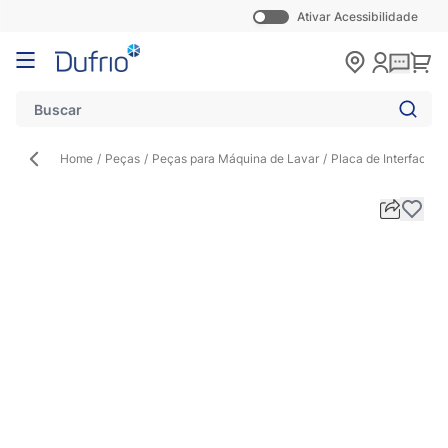
Ativar Acessibilidade
Pular para o conteúdo
Carr
Home
/
Peças
/
Peças para Máquina de Lavar
/
Placa de Interface p