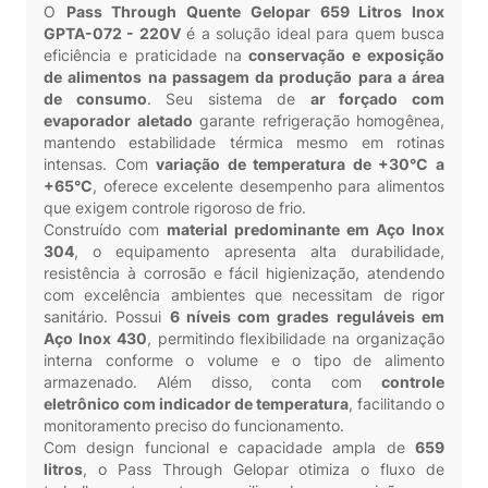
O
Pass Through Quente Gelopar 659 Litros Inox
GPTA-072 - 220V
é a solução ideal para quem busca
eficiência e praticidade na
conservação e exposição
de alimentos na passagem da produção para a área
de consumo
. Seu sistema de
ar forçado com
evaporador aletado
garante refrigeração homogênea,
mantendo estabilidade térmica mesmo em rotinas
intensas. Com
variação de temperatura de +30°C a
+65°C
, oferece excelente desempenho para alimentos
que exigem controle rigoroso de frio.
Construído com
material predominante em Aço Inox
304
, o equipamento apresenta alta durabilidade,
resistência à corrosão e fácil higienização, atendendo
com excelência ambientes que necessitam de rigor
sanitário. Possui
6 níveis com grades reguláveis em
Aço Inox 430
, permitindo flexibilidade na organização
interna conforme o volume e o tipo de alimento
armazenado. Além disso, conta com
controle
eletrônico com indicador de temperatura
, facilitando o
monitoramento preciso do funcionamento.
Com design funcional e capacidade ampla de
659
litros
, o Pass Through Gelopar otimiza o fluxo de