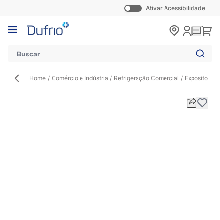
Ativar Acessibilidade
Pular para o conteúdo
Carr
Home
/
Comércio e Indústria
/
Refrigeração Comercial
/
Expositor de