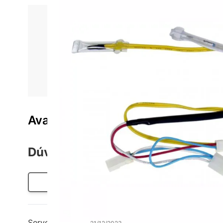
Informações do produto
Características técnica
Kit Sensor Degelo Electrolux Geladeira 70288465
Avaliações do produto
Dúvidas sobre o Produto
Perguntar
Serve na DF50?