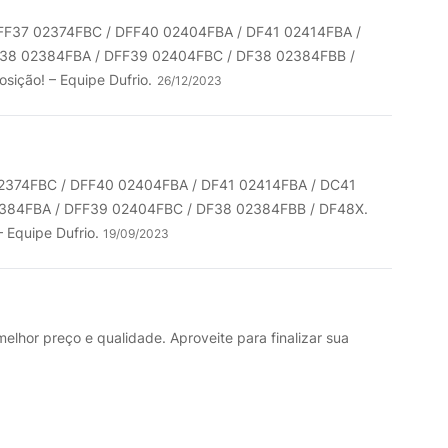
DFF37 02374FBC / DFF40 02404FBA / DF41 02414FBA /
38 02384FBA / DFF39 02404FBC / DF38 02384FBB /
sição! – Equipe Dufrio.
26/12/2023
02374FBC / DFF40 02404FBA / DF41 02414FBA / DC41
384FBA / DFF39 02404FBC / DF38 02384FBB / DF48X.
– Equipe Dufrio.
19/09/2023
lhor preço e qualidade. Aproveite para finalizar sua