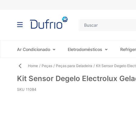
Pular para o conteúdo
Ar Condicionado
Eletrodomésticos
Refrige
Home
/
Peças
/
Peças para Geladeira
/
Kit Sensor Degelo Elect
Kit Sensor Degelo Electrolux Gel
SKU
11084