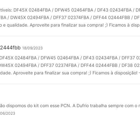
patíveis: DF45X 02484FBA / DFW45 02464FBA / DF43 02434FBA / 
BA / DW45X 02494FBA / DFF37 02374FBA / DFF44 02444FBB / DF
e qualidade. Aproveite para finalizar sua compra! ;) Ficamos à dispo
 02444fbb
18/09/2023
is: DF45X 02484FBA / DFW45 02464FBA / DF43 02434FBA / DFF37 
DW45X 02494FBA / DFF37 02374FBA / DFF44 02444FBB / DF38 02
dade. Aproveite para finalizar sua compra! ;) Ficamos à disposição! 
ão dispomos do kit com esse PCN. A Dufrio trabalha sempre com o me
/06/2023