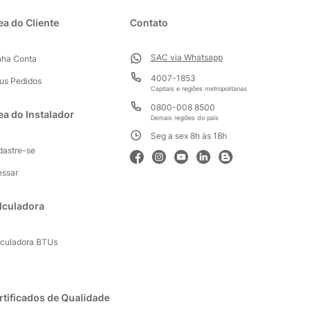
ea do Cliente
Contato
SAC via Whatsapp
nha Conta
4007-1853
us Pedidos
Capitais e regiões metropolitanas
0800-008 8500
ea do Instalador
Demais regiões do país
Seg a sex 8h às 18h
dastre-se
essar
lculadora
lculadora BTUs
rtificados de Qualidade