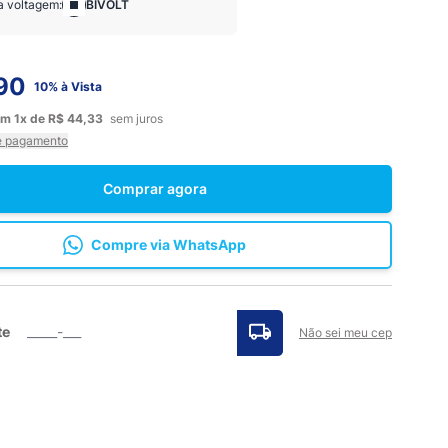
a voltagem:
BIVOLT
90
10% à Vista
em
1x
de
R$ 44,33
sem juros
e pagamento
Comprar agora
Compre via WhatsApp
te
Não sei meu cep