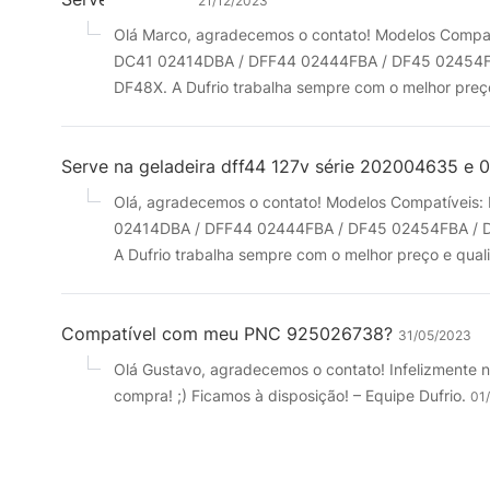
21/12/2023
Olá Marco, agradecemos o contato! Modelos Com
DC41 02414DBA / DFF44 02444FBA / DF45 02454F
DF48X. A Dufrio trabalha sempre com o melhor preço 
Serve na geladeira dff44 127v série 202004635 e
Olá, agradecemos o contato! Modelos Compatíve
02414DBA / DFF44 02444FBA / DF45 02454FBA / 
A Dufrio trabalha sempre com o melhor preço e quali
Compatível com meu PNC 925026738?
31/05/2023
Olá Gustavo, agradecemos o contato! Infelizmente n
compra! ;) Ficamos à disposição! – Equipe Dufrio.
01