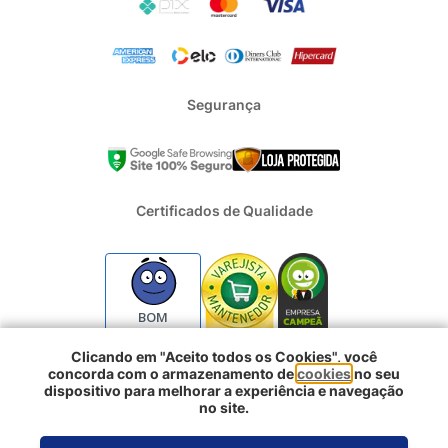
Segurança
Certificados de Qualidade
BOM
Clicando em "Aceito todos os Cookies", você
concorda com o armazenamento de
cookies
no seu
2024 - Todos os direitos reservados | REFRIGERACAO DUFRIO
dispositivo para melhorar a experiência e navegação
COMERCIO E IMPORTACAO S.A. | CNPJ : 01.754.239/0001-10 |
no site.
Logradouro: Rua Voluntarios da Pátria 3303 e 3333 - Sao Geraldo |
Comprar agora
Porto Alegre RS - CEP: 90230-011