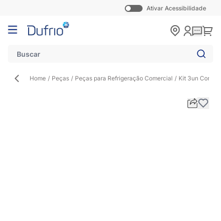
Ativar Acessibilidade
Pular para o conteúdo
Carr
Home
/
Peças
/
Peças para Refrigeração Comercial
/
Kit 3un Contro